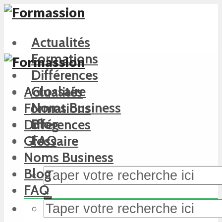
Actualités
Formations
Différences
Glossaire
Actualités
Noms Business
Formations
Blog
Différences
FAQ
Glossaire
Noms Business
Blog
FAQ