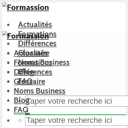
Actualités
Formations
Différences
Glossaire
Actualités
Noms Business
Formations
Blog
Différences
FAQ
Glossaire
Noms Business
Blog
FAQ