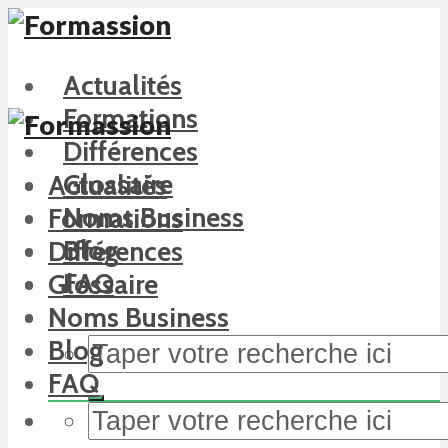
Actualités
Formations
Différences
Glossaire
Actualités
Noms Business
Formations
Blog
Différences
FAQ
Glossaire
Noms Business
Blog
FAQ