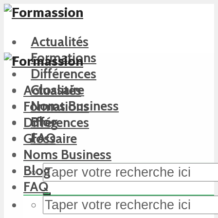
Actualités
Formations
Différences
Glossaire
Actualités
Noms Business
Formations
Blog
Différences
FAQ
Glossaire
Noms Business
Blog
FAQ