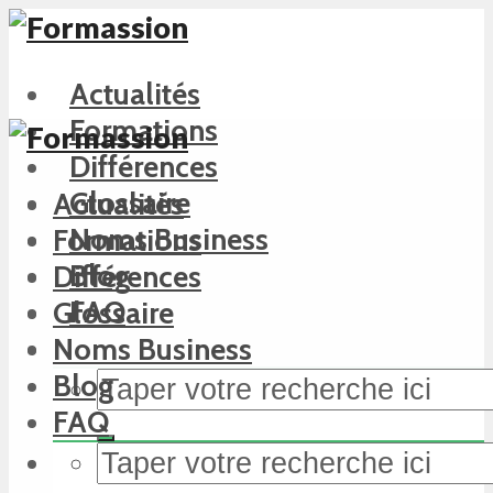
Actualités
Formations
Différences
Glossaire
Actualités
Noms Business
Formations
Blog
Différences
FAQ
Glossaire
Noms Business
Blog
FAQ