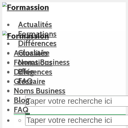
Actualités
Formations
Différences
Glossaire
Actualités
Noms Business
Formations
Blog
Différences
FAQ
Glossaire
Noms Business
Blog
FAQ