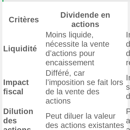
Dividende en
Critères
actions
Moins liquide,
nécessite la vente
d
Liquidité
d’actions pour
encaissement
r
Différé, car
I
Impact
l’imposition se fait lors
s
fiscal
de la vente des
d
actions
Dilution
P
Peut diluer la valeur
des
a
des actions existantes
actions
a