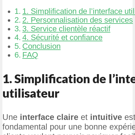
1. Simplification de l’interface uti
2. Personnalisation des services
3. Service clientèle réactif
4. Sécurité et confiance
Conclusion
FAQ
1. Simplification de l’int
utilisateur
Une
interface claire
et
intuitive
est
fondamental pour une bonne expérien