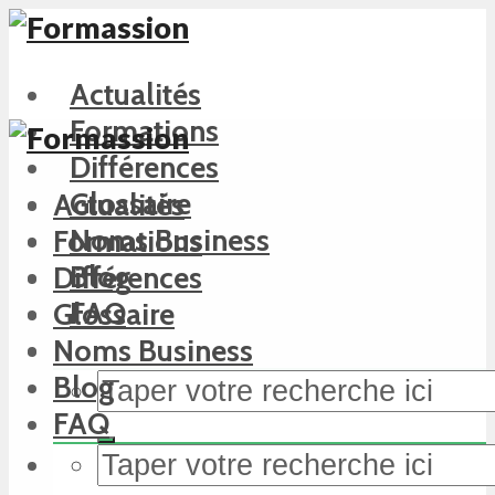
Actualités
Formations
Différences
Glossaire
Actualités
Noms Business
Formations
Blog
Différences
FAQ
Glossaire
Noms Business
Blog
FAQ