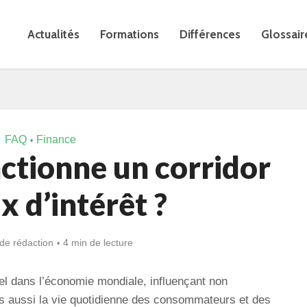
Actualités
Formations
Différences
Glossair
FAQ
Finance
•
tionne un corridor
x d’intérêt ?
de rédaction
4 min de lecture
el dans l’économie mondiale, influençant non
s aussi la vie quotidienne des consommateurs et des