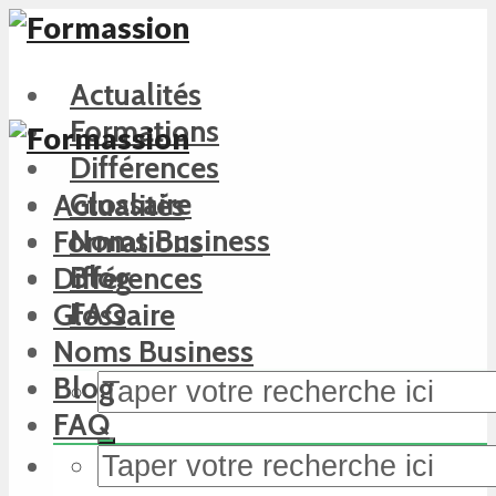
Actualités
Formations
Différences
Glossaire
Actualités
Noms Business
Formations
Blog
Différences
FAQ
Glossaire
Noms Business
Blog
FAQ