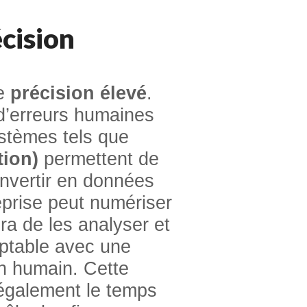
écision
de
précision élevé
.
e d’erreurs humaines
stèmes tels que
tion)
permettent de
nvertir en données
eprise peut numériser
era de les analyser et
mptable avec une
un humain. Cette
 également le temps