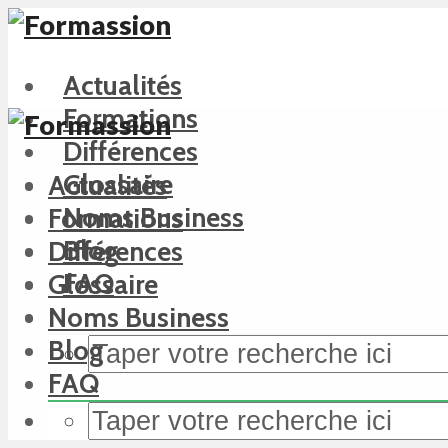
Actualités
Formations
Différences
Glossaire
Actualités
Noms Business
Formations
Blog
Différences
FAQ
Glossaire
Noms Business
Blog
FAQ