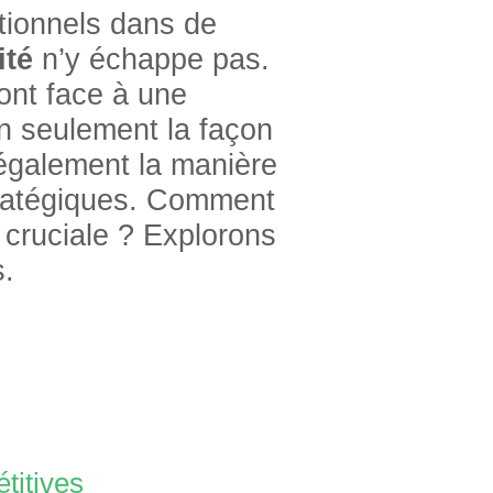
tionnels dans de
ité
n’y échappe pas.
ont face à une
n seulement la façon
 également la manière
tratégiques. Comment
si cruciale ? Explorons
s.
titives