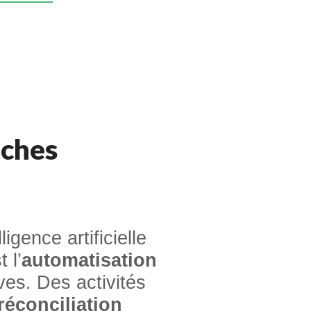
âches
igence artificielle
 l’
automatisation
ves. Des activités
réconciliation