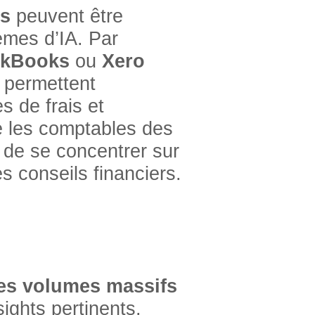
es
peuvent être
èmes d’IA. Par
ckBooks
ou
Xero
i permettent
s de frais et
re les comptables des
 de se concentrer sur
s conseils financiers.
es volumes massifs
ights pertinents.