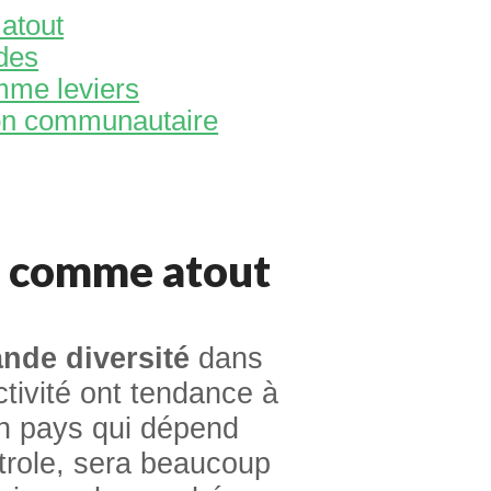
atout
ides
omme leviers
sion communautaire
e comme atout
nde diversité
dans
ctivité ont tendance à
un pays qui dépend
trole, sera beaucoup