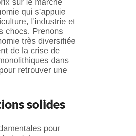
prix sur le marché
nomie qui s’appuie
culture, l’industrie et
es chocs. Prenons
omie très diversifiée
nt de la crise de
 monolithiques dans
 pour retrouver une
tions solides
damentales pour