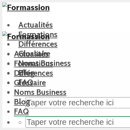
Actualités
Formations
Différences
Glossaire
Actualités
Noms Business
Formations
Blog
Différences
FAQ
Glossaire
Noms Business
Blog
FAQ