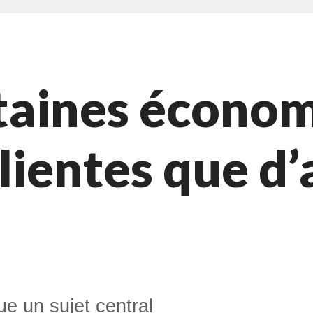
taines économ
ilientes que d’
e un sujet central