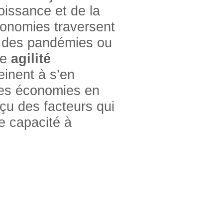
oissance et de la
conomies traversent
, des pandémies ou
ne
agilité
einent à s’en
 ces économies en
rçu des facteurs qui
e capacité à