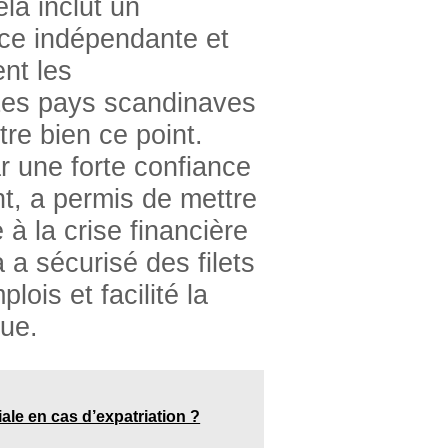
la inclut un
ice indépendante et
ent les
Les pays scandinaves
stre bien ce point.
ar une forte confiance
t, a permis de mettre
à la crise financière
a sécurisé des filets
ois et facilité la
que.
le en cas d’expatriation ?