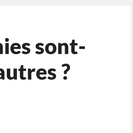
ies sont-
autres ?