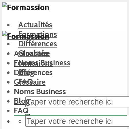
Actualités
Formations
Différences
Glossaire
Actualités
Noms Business
Formations
Blog
Différences
FAQ
Glossaire
Noms Business
Blog
FAQ