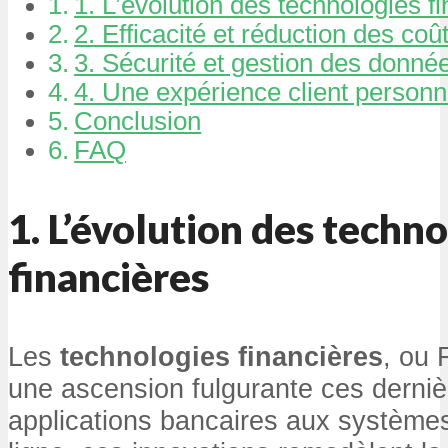
1. L’évolution des technologies f
2. Efficacité et réduction des coû
3. Sécurité et gestion des donné
4. Une expérience client personn
Conclusion
FAQ
1.
L’évolution des techno
financières
Les
technologies financières
, ou 
une ascension fulgurante ces derni
applications bancaires aux système