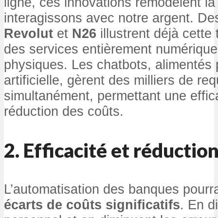
ligne, ces innovations remodèlent l
interagissons avec notre argent. D
Revolut
et
N26
illustrent déjà cette
des services entièrement numériqu
physiques. Les chatbots, alimentés pa
artificielle, gèrent des milliers de re
simultanément, permettant une effic
réduction des coûts.
2.
Efficacité et réductio
L’automatisation des banques pourra
écarts de coûts significatifs
. En d