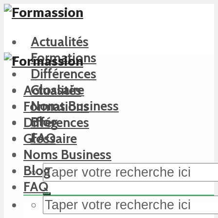
Actualités
Formations
Différences
Glossaire
Actualités
Noms Business
Formations
Blog
Différences
FAQ
Glossaire
Noms Business
Blog
FAQ