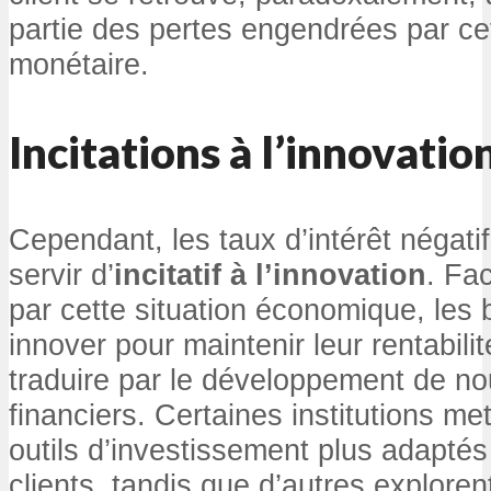
partie des pertes engendrées par cet
monétaire.
Incitations à l’innovatio
Cependant, les taux d’intérêt négati
servir d’
incitatif à l’innovation
. Fa
par cette situation économique, les
innover pour maintenir leur rentabili
traduire par le développement de n
financiers. Certaines institutions me
outils d’investissement plus adapté
clients, tandis que d’autres exploren