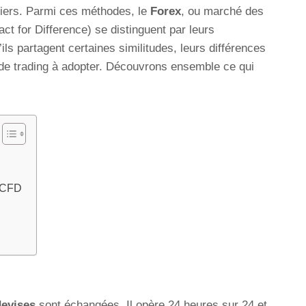
iers. Parmi ces méthodes, le
Forex
, ou marché des
ct for Difference) se distinguent par leurs
ils partagent certaines similitudes, leurs différences
 de trading à adopter. Découvrons ensemble ce qui
s CFD
devises
sont échangées. Il opère 24 heures sur 24 et