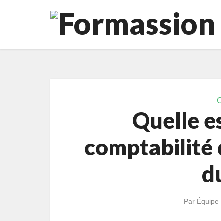
C
Quelle es
comptabilité 
du
Par
Équipe 