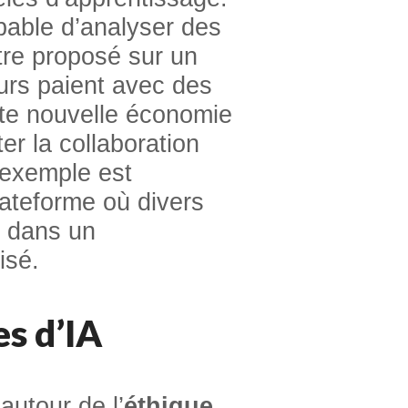
able d’analyser des
tre proposé sur un
eurs paient avec des
te nouvelle économie
ter la collaboration
 exemple est
lateforme où divers
s dans un
isé.
s d’IA
utour de l’
éthique