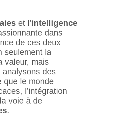
aies
et l’
intelligence
assionnante dans
uence de ces deux
n seulement la
 valeur, mais
t analysons des
e que le monde
caces, l’intégration
la voie à de
es
.