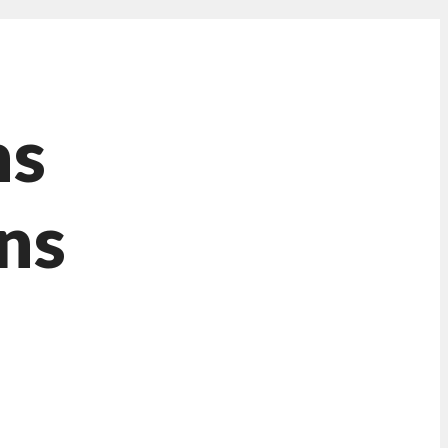
ns
ans