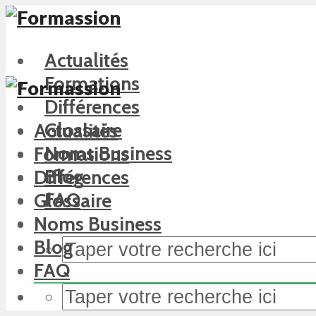
Actualités
Formations
Différences
Glossaire
Actualités
Noms Business
Formations
Blog
Différences
FAQ
Glossaire
Noms Business
Blog
FAQ