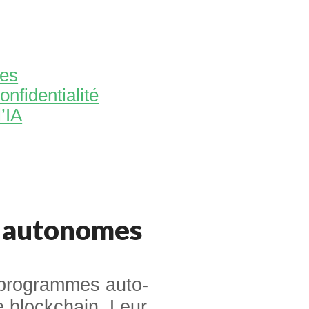
mes
onfidentialité
’IA
autonomes
programmes auto-
e blockchain. Leur