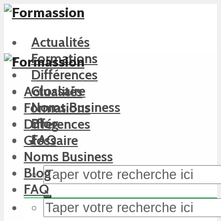
Actualités
Formations
Différences
Glossaire
Actualités
Noms Business
Formations
Blog
Différences
FAQ
Glossaire
Noms Business
Blog
FAQ