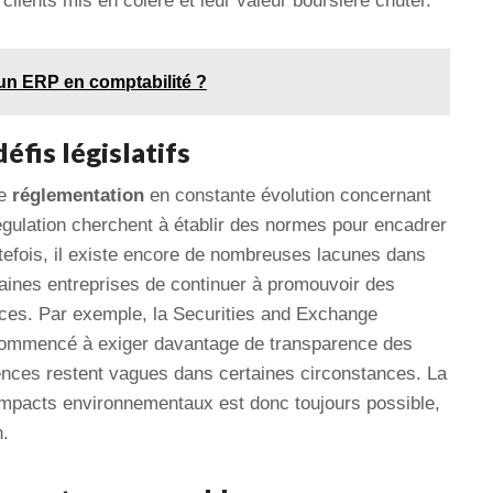
clients mis en colère et leur valeur boursière chuter.
n ERP en comptabilité ?
éfis législatifs
ne
réglementation
en constante évolution concernant
gulation cherchent à établir des normes pour encadrer
tefois, il existe encore de nombreuses lacunes dans
aines entreprises de continuer à promouvoir des
es. Par exemple, la Securities and Exchange
ommencé à exiger davantage de transparence des
ences restent vagues dans certaines circonstances. La
 impacts environnementaux est donc toujours possible,
n.