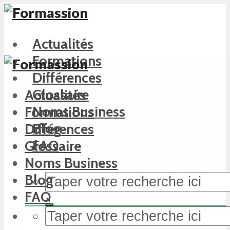
Actualités
Formations
Différences
Glossaire
Actualités
Noms Business
Formations
Blog
Différences
FAQ
Glossaire
Noms Business
Blog
FAQ