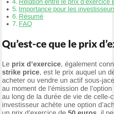
Relation entre le prix d’exercice 
Importance pour les investisseur
Résumé
FAQ
Qu’est-ce que le prix d’e
Le
prix d’exercice
, également conn
strike price
, est le prix auquel un d
acheter ou vendre un actif sous-jace
au moment de l’émission de l’option 
au long de la durée de vie de celle-c
investisseur achète une option d’ach
un prix d’exercice de
50 euros
, il p