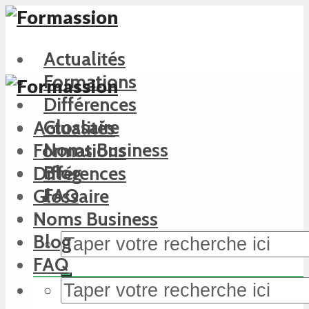
Actualités
Formations
Différences
Glossaire
Actualités
Noms Business
Formations
Blog
Différences
FAQ
Glossaire
Noms Business
Blog
FAQ