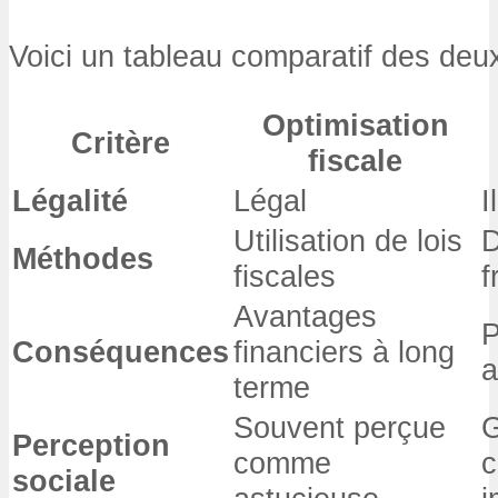
Voici un tableau comparatif des deu
Optimisation
Critère
fiscale
Légalité
Légal
I
Utilisation de lois
D
Méthodes
fiscales
f
Avantages
P
Conséquences
financiers à long
terme
Souvent perçue
G
Perception
comme
c
sociale