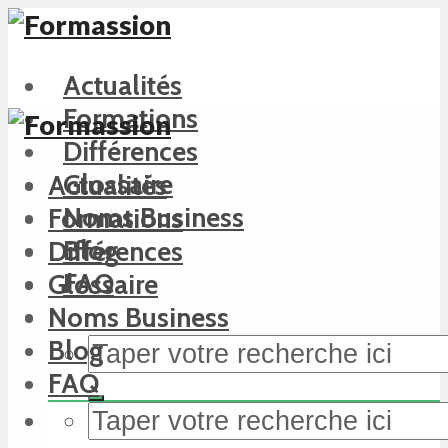
Actualités
Formations
Différences
Glossaire
Actualités
Noms Business
Formations
Blog
Différences
FAQ
Glossaire
Noms Business
Blog
FAQ