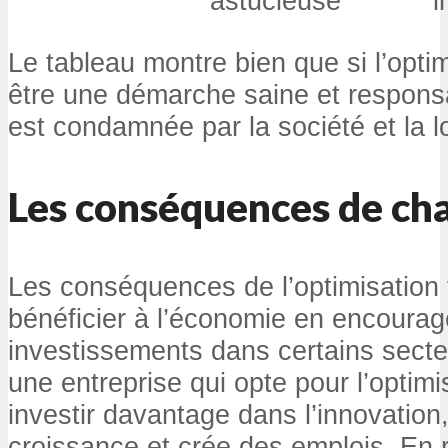
astucieuse
i
Le tableau montre bien que si l’optim
être une démarche saine et responsab
est condamnée par la société et la lo
Les conséquences de ch
Les conséquences de l’optimisation 
bénéficier à l’économie en encourag
investissements dans certains sect
une entreprise qui opte pour l’optimi
investir davantage dans l’innovation
croissance et crée des emplois. En 