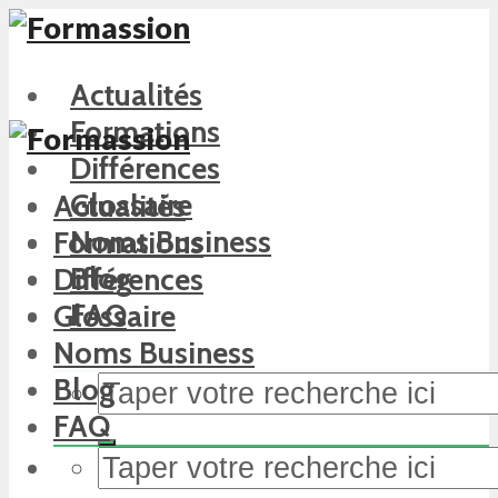
Actualités
Formations
Différences
Glossaire
Actualités
Noms Business
Formations
Blog
Différences
FAQ
Glossaire
Noms Business
Blog
FAQ