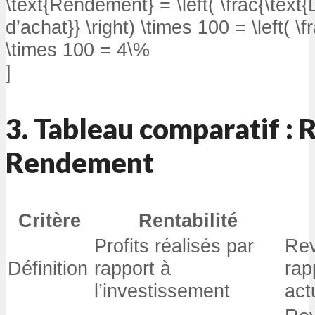
\text{Rendement} = \left( \frac{\text{
d’achat}} \right) \times 100 = \left( \f
\times 100 = 4\%
]
3. Tableau comparatif : R
Rendement
Critère
Rentabilité
Profits réalisés par
Rev
Définition
rapport à
rap
l’investissement
act