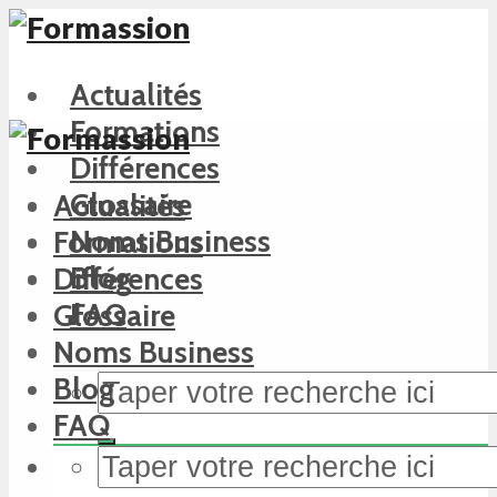
Actualités
Formations
Différences
Glossaire
Actualités
Noms Business
Formations
Blog
Différences
FAQ
Glossaire
Noms Business
Blog
FAQ