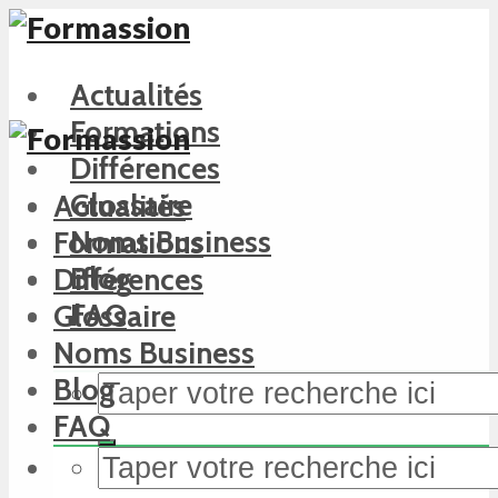
Actualités
Formations
Différences
Glossaire
Actualités
Noms Business
Formations
Blog
Différences
FAQ
Glossaire
Noms Business
Blog
FAQ