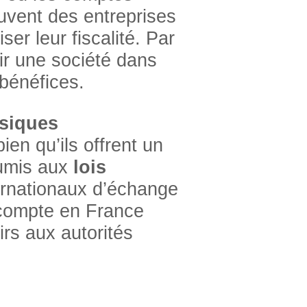
ouvent des entreprises
ser leur fiscalité. Par
ir une société dans
 bénéfices.
ssiques
en qu’ils offrent un
oumis aux
lois
ernationaux d’échange
e compte en France
irs aux autorités