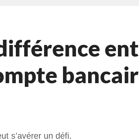
 différence e
ompte bancair
t s’avérer un défi,