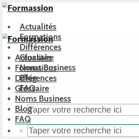
Actualités
Formations
Différences
Glossaire
Actualités
Noms Business
Formations
Blog
Différences
FAQ
Glossaire
Noms Business
Blog
FAQ